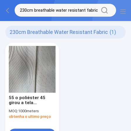
230cm Breathable Water Resistant Fabric
(1)
55 o poliéster 45
girou a tela
respirável modelada
MOQ:
1000meters
poli do à prova de
obtenha o ultimo preço
água da tela
300DX12S 280Gsm
230CM do crepe de