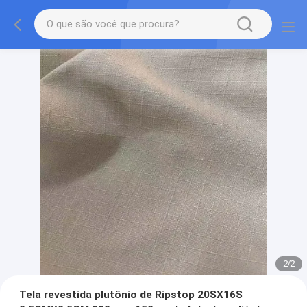
2
/
2
Tela revestida plutônio de Ripstop 20SX16S