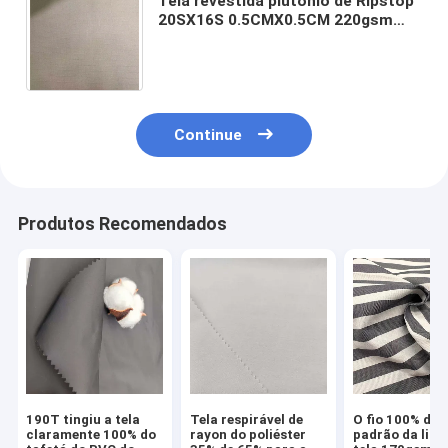
Tela revestida plutônio de Ripstop
20SX16S 0.5CMX0.5CM 220gsm
150cm da tela do poliéster do
algodão 40 do uniforme 60
Continue
Produtos Recomendados
190T tingiu a tela
Tela respirável de
O fio 100% do 
claramente 100% do
rayon do poliéster
padrão da list