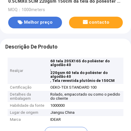
0.5CMX0.5CM 220gsm 150cm da tela do poliéster do
algodão 40 do uniforme 60
MOQ：1000meters
Melhor preço
contacto
Descrição De Produto
60 tela 20SX16S do poliéster do
algodão 40
,
Realçar
220gsm 60 tela do poliéster do
algodão 40
,
Tela revestida plutônio de 150CM
Certificação
OEKO-TEX STANDARD 100
Detalhes da
Rolado, empacotado ou como o pedido
embalagem
do cliente
Habilidade da fonte
1000000
Lugar de origem
Jiangsu China
Marca
IDEAR