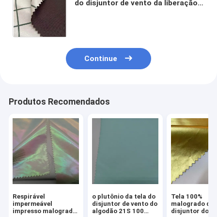
do disjuntor de vento da liberação
da lona do poliéster 150D*150D
200gsm 150CM impermeável
Continue
Produtos Recomendados
Respirável
o plutônio da tela do
Tela 100%
impermeável
disjuntor de vento do
malogrado do
impresso malogrado
algodão 21S 100
disjuntor do i