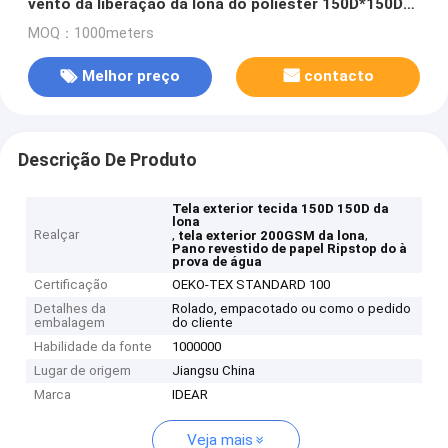
vento da liberação da lona do poliéster 150D*150D
200gsm 150CM impermeável
MOQ：1000meters
Melhor preço
contacto
Descrição De Produto
Tela exterior tecida 150D 150D da
lona
Realçar
,
,
tela exterior 200GSM da lona
Pano revestido de papel Ripstop do à
prova de água
Certificação
OEKO-TEX STANDARD 100
Detalhes da
Rolado, empacotado ou como o pedido
embalagem
do cliente
Habilidade da fonte
1000000
Lugar de origem
Jiangsu China
Marca
IDEAR
Veja mais