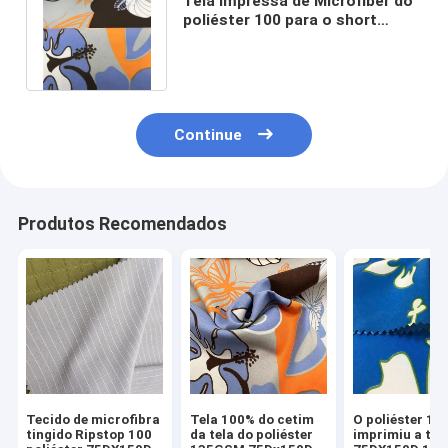
Tela impressa de Microfiber do
poliéster 100 para o short
75DX300D 140gsm 150cm da
placa
Continue
Produtos Recomendados
Tecido de microfibra
Tela 100% do cetim
O poliéster 10
tingido Ripstop 100
da tela do poliéster
imprimiu a tel