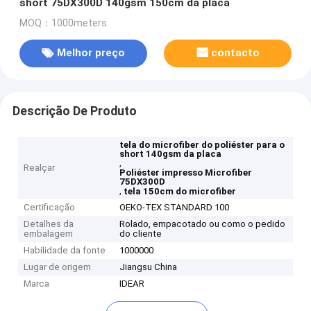
short 75DX300D 140gsm 150cm da placa
MOQ：1000meters
Melhor preço
contacto
Descrição De Produto
tela do microfiber do poliéster para o
short 140gsm da placa
,
Realçar
Poliéster impresso Microfiber
75DX300D
,
tela 150cm do microfiber
Certificação
OEKO-TEX STANDARD 100
Detalhes da
Rolado, empacotado ou como o pedido
embalagem
do cliente
Habilidade da fonte
1000000
Lugar de origem
Jiangsu China
Marca
IDEAR