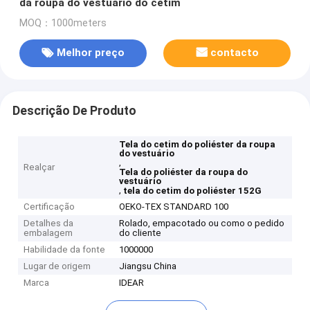
da roupa do vestuário do cetim
MOQ：1000meters
Melhor preço
contacto
Descrição De Produto
Tela do cetim do poliéster da roupa
do vestuário
,
Realçar
Tela do poliéster da roupa do
vestuário
,
tela do cetim do poliéster 152G
Certificação
OEKO-TEX STANDARD 100
Detalhes da
Rolado, empacotado ou como o pedido
embalagem
do cliente
Habilidade da fonte
1000000
Lugar de origem
Jiangsu China
Marca
IDEAR