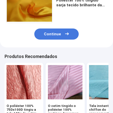
Poliéster 100% tingido
sarja tecido brilhante da
tela da roupa do vestuário
do cetim
Continue
Produtos Recomendados
O poliéster 100%
O cetim tingido o
Tela instantâ
75Dx100D tingiu a
poliéster 100%
chiffon do