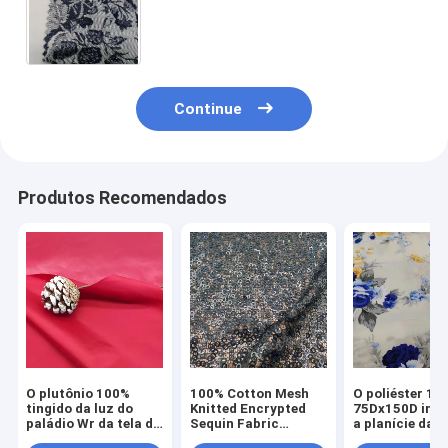
70D+40D*13S 150cm de Bengaline
do Spandex de rayon 4% de 22%
74%
Continue
Produtos Recomendados
O plutônio 100%
100% Cotton Mesh
O poliéster 10
tingido da luz do
Knitted Encrypted
75Dx150D imp
paládio Wr da tela da
Sequin Fabric
a planície da t
capa de chuva do
75Dx75D 3mm Bead
pele do pêsseg