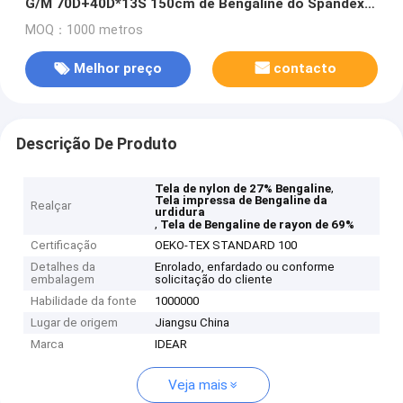
G/M 70D+40D*13S 150cm de Bengaline do Spandex
de rayon 4% de 22% 74%
MOQ：1000 metros
Melhor preço
contacto
Descrição De Produto
,
Tela de nylon de 27% Bengaline
Tela impressa de Bengaline da
Realçar
urdidura
,
Tela de Bengaline de rayon de 69%
Certificação
OEKO-TEX STANDARD 100
Detalhes da
Enrolado, enfardado ou conforme
embalagem
solicitação do cliente
Habilidade da fonte
1000000
Lugar de origem
Jiangsu China
Marca
IDEAR
Veja mais