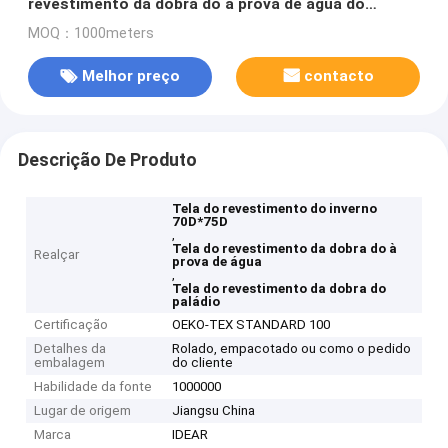
revestimento da dobra do à prova de água do
paládio
MOQ：1000meters
Melhor preço
contacto
Descrição De Produto
Tela do revestimento do inverno
70D*75D
,
Tela do revestimento da dobra do à
Realçar
prova de água
,
Tela do revestimento da dobra do
paládio
Certificação
OEKO-TEX STANDARD 100
Detalhes da
Rolado, empacotado ou como o pedido
embalagem
do cliente
Habilidade da fonte
1000000
Lugar de origem
Jiangsu China
Marca
IDEAR