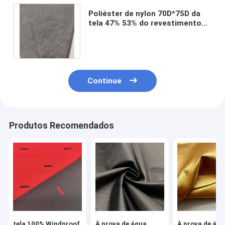
Poliéster de nylon 70D*75D da
tela 47% 53% do revestimento
da dobra do à prova de água do
paládio
Continue
Produtos Recomendados
tela 100% Windproof
À prova de água
À prova de ág