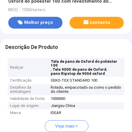
Oxford do poliéster 100 com revestimento do
plutônio
MOQ：1000meters
Melhor preço
contacto
Descrição De Produto
Tela de pano de Oxford do poliéster
100
Realçar
,
,
Tela 900D de pano de Oxford
pano Ripstop de 900d oxford
Certificação
OEKO-TEX STANDARD 100
Detalhes da
Rolado, empacotado ou como o pedido
embalagem
do cliente
Habilidade da fonte
1000000
Lugar de origem
Jiangsu China
Marca
IDEAR
Veja mais