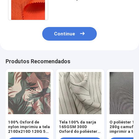
poliéster 100 com revestimento
do plutônio
Continue
Produtos Recomendados
100% Oxford de
Tela 100% da sarja
O poliéster 10
nylon imprimiu a tela
165GSM 300D
280g camufla
210Dx210D 120G 58"
Oxford do poliéster
imprimir a tela
impermeável
para o avental
Oxford para a