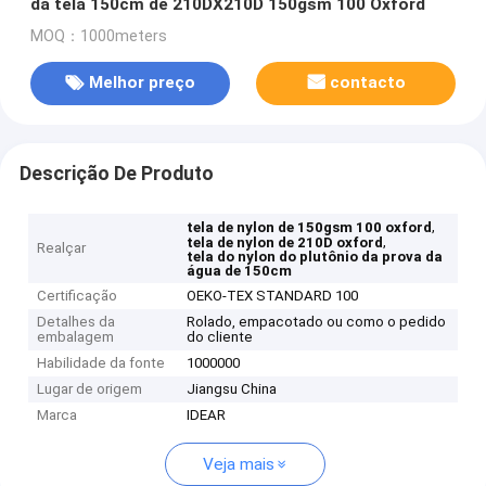
da tela 150cm de 210DX210D 150gsm 100 Oxford
MOQ：1000meters
Melhor preço
contacto
Descrição De Produto
,
tela de nylon de 150gsm 100 oxford
,
tela de nylon de 210D oxford
Realçar
tela do nylon do plutônio da prova da
água de 150cm
Certificação
OEKO-TEX STANDARD 100
Detalhes da
Rolado, empacotado ou como o pedido
embalagem
do cliente
Habilidade da fonte
1000000
Lugar de origem
Jiangsu China
Marca
IDEAR
Veja mais