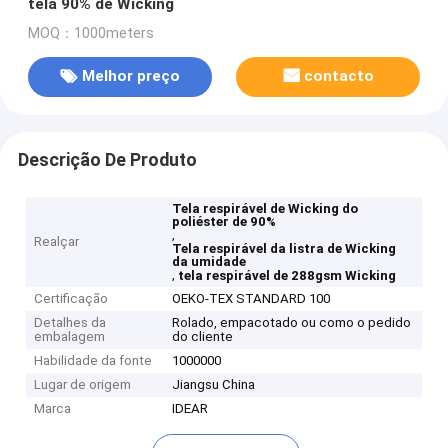
tela 90% de Wicking
MOQ：1000meters
Melhor preço
contacto
Descrição De Produto
Tela respirável de Wicking do
poliéster de 90%
,
Realçar
Tela respirável da listra de Wicking
da umidade
,
tela respirável de 288gsm Wicking
Certificação
OEKO-TEX STANDARD 100
Detalhes da
Rolado, empacotado ou como o pedido
embalagem
do cliente
Habilidade da fonte
1000000
Lugar de origem
Jiangsu China
Marca
IDEAR