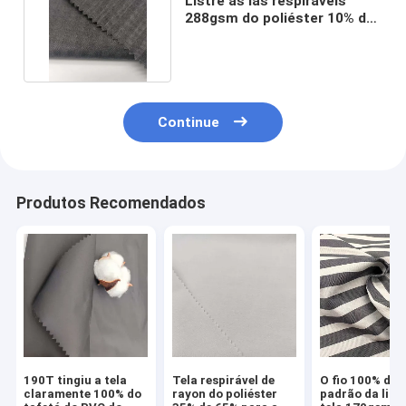
Listre as lãs respiráveis
288gsm do poliéster 10% da
tela 90% de Wicking
Continue
Produtos Recomendados
190T tingiu a tela
Tela respirável de
O fio 100% do 
claramente 100% do
rayon do poliéster
padrão da list